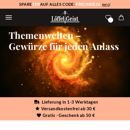
SPARE
15%
AUF ALLES CODE:
FREUNDE26
*
INFO
Themenwelten –
Gewürze für jeden Anlass
Lieferung in 1-3 Werktagen
Versandkostenfrei ab 30 €
Gratis - Geschenk ab 50 €
Sortieren nach
pro Seite