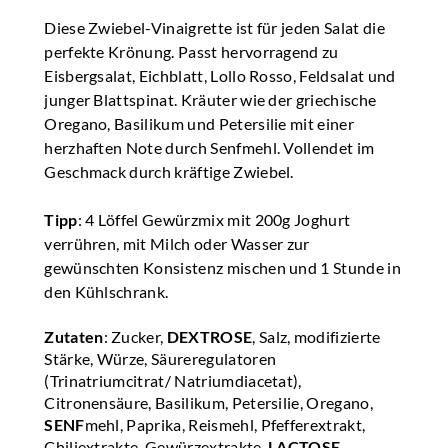
Diese Zwiebel-Vinaigrette ist für jeden Salat die
perfekte Krönung. Passt hervorragend zu
Eisbergsalat, Eichblatt, Lollo Rosso, Feldsalat und
junger Blattspinat. Kräuter wie der griechische
Oregano, Basilikum und Petersilie mit einer
herzhaften Note durch Senfmehl. Vollendet im
Geschmack durch kräftige Zwiebel.
Tipp
: 4 Löffel Gewürzmix mit 200g Joghurt
verrühren, mit Milch oder Wasser zur
gewünschten Konsistenz mischen und 1 Stunde in
den Kühlschrank.
Zutaten
: Zucker,
DEXTROSE
, Salz, modifizierte
Stärke, Würze, Säureregulatoren
(Trinatriumcitrat/ Natriumdiacetat),
Citronensäure, Basilikum, Petersilie, Oregano,
SENF
mehl, Paprika, Reismehl, Pfefferextrakt,
Chiliextrakte, Gewürzextrakte,
LACTOSE
,