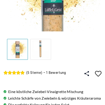
A
(5 Sterne)
•
1 Bewertung
Eine köstliche Zwiebel-Vinaigrette Mischung
Leichte Schärfe von Zwiebeln & würziges Kräuteraroma
Die perfekte Krönung für jeden Salat