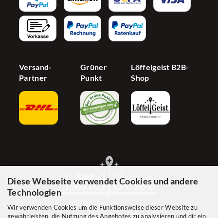
Barrierefreiheit
Jetzt Händer werden
Cookie Einstellungen
Versand-
Grüner
Löffelgeist B2B-
Partner
Punkt
Shop
Diese Webseite verwendet Cookies und andere
Technologien
Wir verwenden Cookies um die Funktionsweise dieser Website zu
gewährleisten, die Nutzung des Angebotes zu analysieren und dir ein