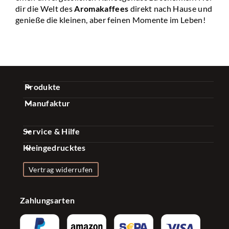
dir die Welt des
Aromakaffees
direkt nach Hause und
genieße die kleinen, aber feinen Momente im Leben!
Produkte
Manufaktur
Gewürz Sets
Über uns
Kaffee Sets
Service & Hilfe
Qualität
Essig & Öl Sets
Kleingedrucktes
FAQ
Nachhaltigkeit
Gewürze & Mischungen
Impressum
Kontakt
Vertrag widerrufen
Presse
Zubehör
Datenschutzerklärung
Versand & Zahlung
Firmenkunden
Konfigurator
Zahlungsarten
Widerrufsrecht
Bonusprogramm
Influencer
AGB
Newsletter
Partnerprogramm