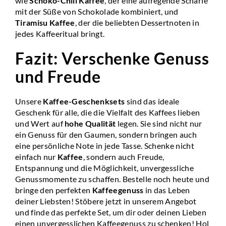
wie
Schoko-Chili Kaffee
, der eine aufregende Schärfe
mit der Süße von Schokolade kombiniert, und
Tiramisu Kaffee
, der die beliebten Dessertnoten in
jedes Kaffeeritual bringt.
Fazit: Verschenke Genuss
und Freude
Unsere
Kaffee-Geschenksets
sind das ideale
Geschenk für alle, die die Vielfalt des Kaffees lieben
und Wert auf
hohe Qualität
legen. Sie sind nicht nur
ein Genuss für den Gaumen, sondern bringen auch
eine persönliche Note in jede Tasse. Schenke nicht
einfach nur
Kaffee
, sondern auch Freude,
Entspannung und die Möglichkeit, unvergessliche
Genussmomente zu schaffen. Bestelle noch heute und
bringe den perfekten
Kaffeegenuss
in das Leben
deiner Liebsten! Stöbere jetzt in unserem Angebot
und finde das perfekte Set, um dir oder deinen Lieben
einen unvergesslichen Kaffeegenuss zu schenken! Hol