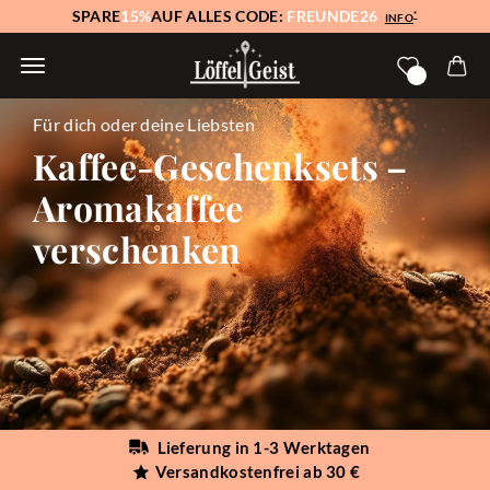
SPARE
15%
AUF ALLES CODE:
FREUNDE26
*
INFO
Für dich oder deine Liebsten
Kaffee-Geschenksets –
Aromakaffee
verschenken
Lieferung in 1-3 Werktagen
Versandkostenfrei ab 30 €