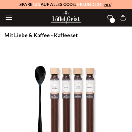
SPARE
15%
AUF ALLES CODE:
FREUNDE26
*
INFO
Mit Liebe & Kaffee - Kaffeeset