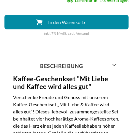
Lieferbar in
1-3 Werktagen
In den Warenkorb
inkl. 7% MwSt. zzgl.
Versand
Weiter mit
BESCHREIBUNG
Kaffee-Geschenkset "Mit Liebe
und Kaffee wird alles gut"
Verschenke Freude und Genuss mit unserem
Kaffee-Geschenkset „Mit Liebe & Kaffee wird
alles gut“! Dieses liebevoll zusammengestellte Set
beinhaltet vier hochkarätige Aroma-Kaffeesorten,
die das Herz eines jeden Kaffeeliebhabers höher
schlagen lassen. Genieße die verführerischen