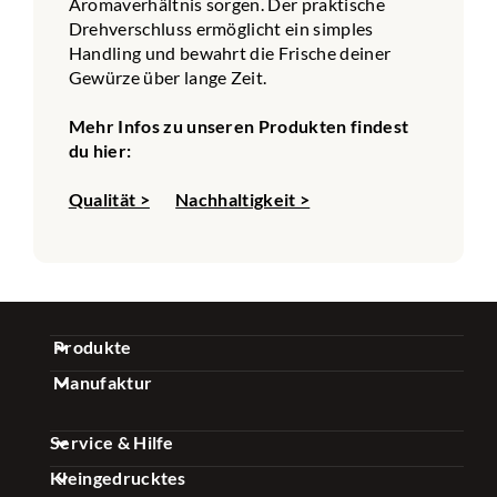
Aromaverhältnis sorgen. Der praktische
Drehverschluss ermöglicht ein simples
Handling und bewahrt die Frische deiner
Gewürze über lange Zeit.
Mehr Infos zu unseren Produkten findest
du hier:
Qualität >
Nachhaltigkeit >
Produkte
Manufaktur
Gewürz Sets
Über uns
Kaffee Sets
Service & Hilfe
Qualität
Essig & Öl Sets
Kleingedrucktes
FAQ