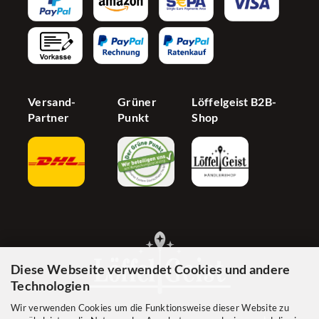
Partnerprogramm
Barrierefreiheit
Jetzt Händer werden
Cookie Einstellungen
Versand-
Grüner
Löffelgeist B2B-
Partner
Punkt
Shop
Diese Webseite verwendet Cookies und andere
Technologien
Wir verwenden Cookies um die Funktionsweise dieser Website zu