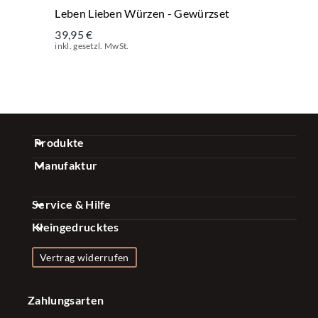
Leben Lieben Würzen - Gewürzset
39,95 €
inkl. gesetzl. MwSt.
Produkte
Manufaktur
Gewürz Sets
Über uns
Kaffee Sets
Service & Hilfe
Qualität
Essig & Öl Sets
Kleingedrucktes
FAQ
Nachhaltigkeit
Gewürze & Mischungen
Impressum
Kontakt
Vertrag widerrufen
Presse
Zubehör
Datenschutzerklärung
Versand & Zahlung
Firmenkunden
Konfigurator
Zahlungsarten
Widerrufsrecht
Bonusprogramm
Influencer