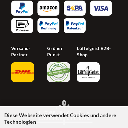
AGB
Newsletter
Partnerprogramm
Barrierefreiheit
Jetzt Händer werden
Cookie Einstellungen
Versand-
Grüner
Löffelgeist B2B-
Partner
Punkt
Shop
Diese Webseite verwendet Cookies und andere
Technologien