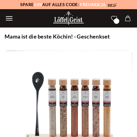
SPARE
15%
AUF ALLES CODE:
FREUNDE26
*
INFO
Mama ist die beste Köchin! - Geschenkset