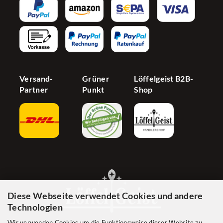
AGB
Newsletter
Partnerprogramm
Barrierefreiheit
Jetzt Händer werden
Cookie Einstellungen
Versand-
Grüner
Löffelgeist B2B-
Partner
Punkt
Shop
Diese Webseite verwendet Cookies und andere
Technologien
Wir verwenden Cookies um die Funktionsweise dieser Website zu