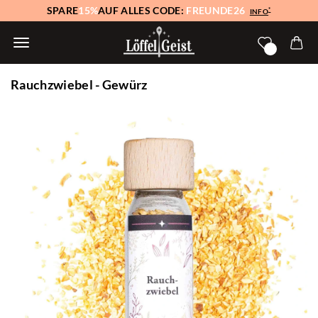
SPARE
15%
AUF ALLES CODE:
FREUNDE26
*
INFO
Rauchzwiebel - Gewürz