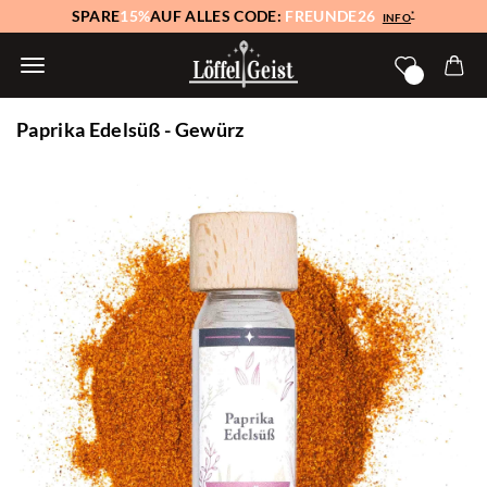
SPARE
15%
AUF ALLES CODE:
FREUNDE26
*
INFO
Paprika Edelsüß - Gewürz