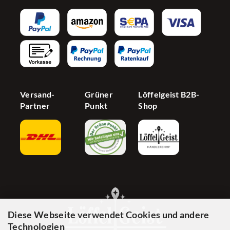
Influencer
AGB
Newsletter
Partnerprogramm
Barrierefreiheit
Jetzt Händer werden
Cookie Einstellungen
Versand-
Grüner
Löffelgeist B2B-
Partner
Punkt
Shop
Diese Webseite verwendet Cookies und andere
Technologien