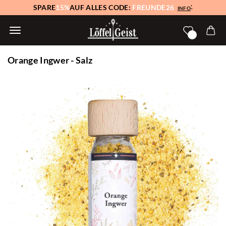
SPARE
15%
AUF ALLES CODE:
FREUNDE26
*
INFO
Orange Ingwer - Salz