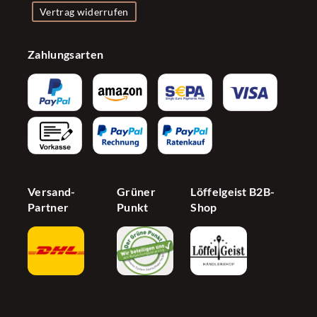
Impressum
Kontakt
Vertrag widerrufen
Presse
Zubehör
Datenschutzerklärung
Versand & Zahlung
Firmenkunden
Konfigurator
Zahlungsarten
Widerrufsrecht
Bonusprogramm
Influencer
AGB
Newsletter
Partnerprogramm
Barrierefreiheit
Jetzt Händer werden
Cookie Einstellungen
Versand-
Grüner
Löffelgeist B2B-
Partner
Punkt
Shop