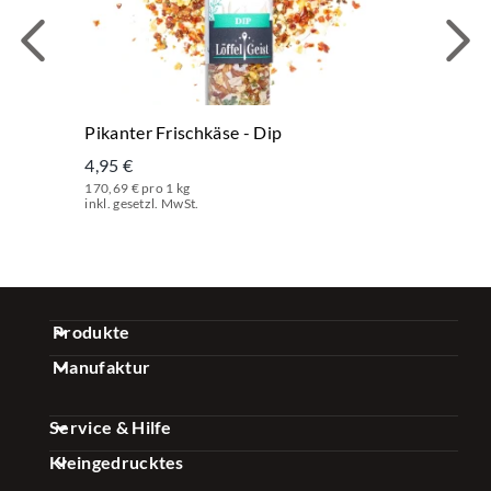
Pikanter Frischkäse - Dip
4,95 €
170,69 € pro 1 kg
inkl. gesetzl. MwSt.
Produkte
Manufaktur
Gewürz Sets
Über uns
Kaffee Sets
Service & Hilfe
Qualität
Essig & Öl Sets
Kleingedrucktes
FAQ
Nachhaltigkeit
Gewürze & Mischungen