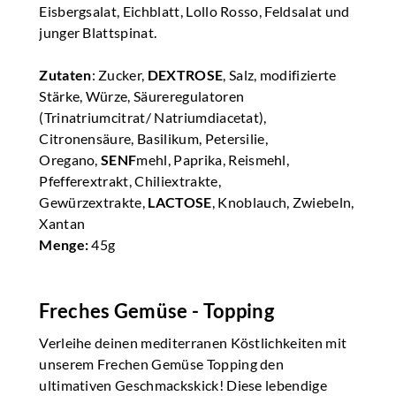
Eisbergsalat, Eichblatt, Lollo Rosso, Feldsalat und
junger Blattspinat.
Zutaten
: Zucker,
DEXTROSE
, Salz, modifizierte
Stärke, Würze, Säureregulatoren
(Trinatriumcitrat/ Natriumdiacetat),
Citronensäure, Basilikum, Petersilie,
Oregano,
SENF
mehl, Paprika, Reismehl,
Pfefferextrakt, Chiliextrakte,
Gewürzextrakte,
LACTOSE
, Knoblauch, Zwiebeln,
Xantan
Menge:
45g
Freches Gemüse - Topping
Verleihe deinen mediterranen Köstlichkeiten mit
unserem Frechen Gemüse Topping den
ultimativen Geschmackskick! Diese lebendige