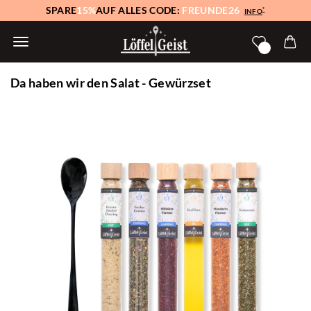
SPARE
15%
AUF ALLES CODE:
FREUNDE26
*
INFO
Da haben wir den Salat - Gewürzset