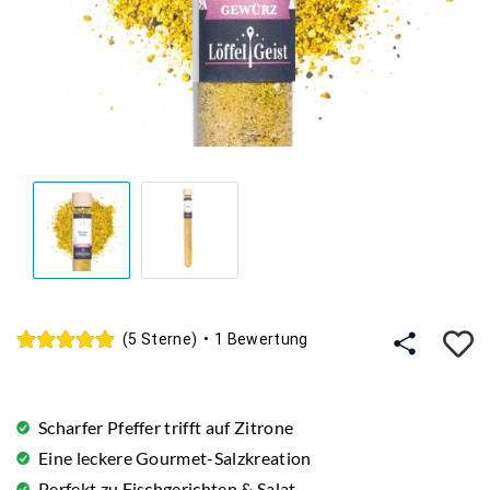
A
(5 Sterne)
•
1 Bewertung
Scharfer Pfeffer trifft auf Zitrone
Eine leckere Gourmet-Salzkreation
Perfekt zu Fischgerichten & Salat