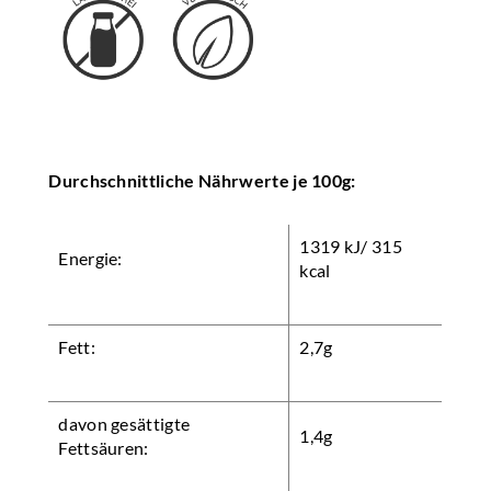
Durchschnittliche Nährwerte je 100g:
1319 kJ/ 315
Energie:
kcal
Fett:
2,7g
davon gesättigte
1,4g
Fettsäuren: