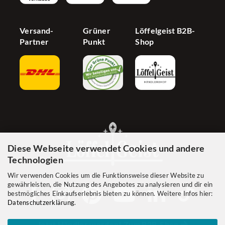
Versand-
Grüner
Löffelgeist B2B-
Partner
Punkt
Shop
Diese Webseite verwendet Cookies und andere
Technologien
Wir verwenden Cookies um die Funktionsweise dieser Website zu
gewährleisten, die Nutzung des Angebotes zu analysieren und dir ein
bestmögliches Einkaufserlebnis bieten zu können. Weitere Infos hier:
Datenschutzerklärung
.
Jetzt Händler werden! Zum B2B-Shop