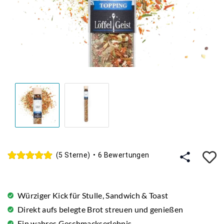
A
(5 Sterne)
•
6 Bewertungen
Würziger Kick für Stulle, Sandwich & Toast
Direkt aufs belegte Brot streuen und genießen
Ein wahres Geschmackserlebnis