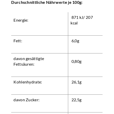
Durchschnittliche Nährwerte je 100g:
871 kJ/ 207
Energie:
kcal
Fett:
6,0g
davon gesättigte
0,80g
Fettsäuren:
Kohlenhydrate:
26,1g
davon Zucker:
22,5g