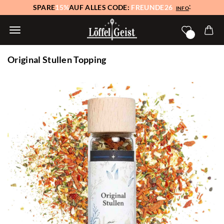
SPARE
15%
AUF ALLES CODE:
FREUNDE26
*
INFO
Original Stullen Topping