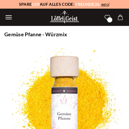
SPARE
15%
AUF ALLES CODE:
FREUNDE26
*
INFO
Gemüse Pfanne - Würzmix