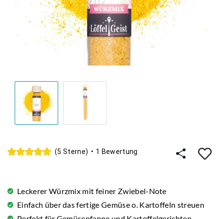
A
(5 Sterne)
•
1 Bewertung
Leckerer Würzmix mit feiner Zwiebel-Note
Einfach über das fertige Gemüse o. Kartoffeln streuen
Perfekt für Gemüsepfanne und Kartoffelgerichten