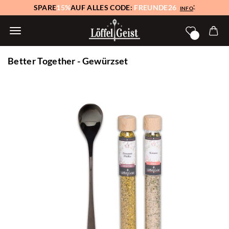
SPARE
15%
AUF ALLES CODE:
FREUNDE26
*
INFO
Better Together - Gewürzset