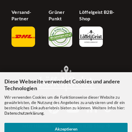
Versand-
Grüner
Löffelgeist B2B-
Partner
Punkt
Shop
Diese Webseite verwendet Cookies und andere
Technologien
Wir verwenden Cookies um die Funktionsweise dieser Website zu
gewährleisten, die Nutzung des Angebotes zu analysieren und dir ein
bestmögliches Einkaufserlebnis bieten zu können. Weitere Infos hier:
Datenschutzerklärung
.
Jetzt Händler werden! Zum B2B-Shop
Akzeptieren