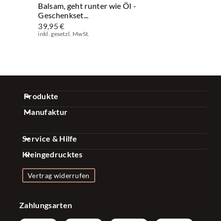
Balsam, geht runter wie Öl -
Geschenkset...
39,95 €
inkl. gesetzl. MwSt.
Produkte
Manufaktur
Gewürz Sets
Über uns
Kaffee Sets
Service & Hilfe
Qualität
Essig & Öl Sets
Kleingedrucktes
FAQ
Nachhaltigkeit
Gewürze & Mischungen
Impressum
Kontakt
Vertrag widerrufen
Presse
Zubehör
Datenschutzerklärung
Versand & Zahlung
Firmenkunden
Konfigurator
Zahlungsarten
Widerrufsrecht
Bonusprogramm
Influencer