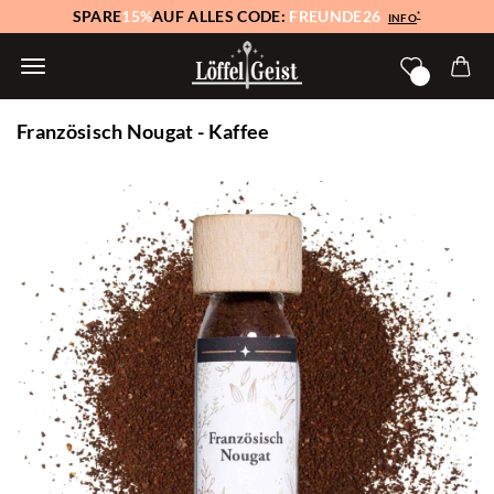
SPARE
15%
AUF ALLES CODE:
FREUNDE26
*
INFO
Französisch Nougat - Kaffee