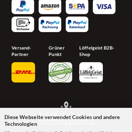
AGB
Newsletter
Partnerprogramm
Barrierefreiheit
Jetzt Händer werden
Cookie Einstellungen
Versand-
Grüner
Löffelgeist B2B-
Partner
Punkt
Shop
Diese Webseite verwendet Cookies und andere
Technologien