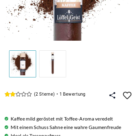
A
(2 Sterne)
•
1 Bewertung
Kaffee mild geröstet mit Toffee-Aroma veredelt
Mit einem Schuss Sahne eine wahre Gaumenfreude
Ideal als Tassenaufguss