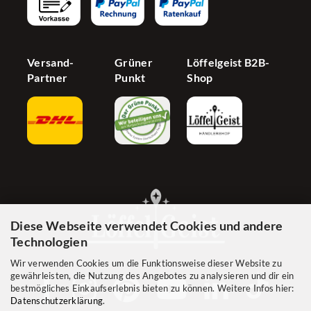
Cookie Einstellungen
Versand-
Grüner
Löffelgeist B2B-
Partner
Punkt
Shop
Diese Webseite verwendet Cookies und andere
Technologien
Wir verwenden Cookies um die Funktionsweise dieser Website zu
gewährleisten, die Nutzung des Angebotes zu analysieren und dir ein
bestmögliches Einkaufserlebnis bieten zu können. Weitere Infos hier:
Datenschutzerklärung
.