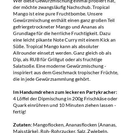
Wer diese Gewürzmischung einmal probiert hat,
der möchte zwangsläufig Nachschub. Tropical
Mango ist eine pure Fruchtbombe. Unsere
Gewürzmischung enthält einen ganz großen Teil
gefriergetrockneter Mango und Ananas als
Grundlage für die herrliche Fruchtigkeit. Dazu
eine leicht pikante Note Curry mit einem Kick an
Süße. Tropical Mango kann als absoluter
Allrounder einsetzt werden. Ganz gleich ob als
Dip, als RUB für Grillgut oder als fruchtige
Salatsoße. Eine moderne Gewürzmischung -
inspiriert aus dem Geschmack tropischer Früchte,
die in jede Gewürzsammlung gehört.
Im Handumdrehen zum leckeren Partykracher:
4 Löffel der Dipmischung in 200g Frischkäse oder
Quark einrühren und 10 Minuten ziehen lassen -
fertig!
Zutaten
: Mangoflocken, Ananasflocken (Ananas,
Maisstärke), Roh-Rohrzucker, Salz, Zwiebeln,