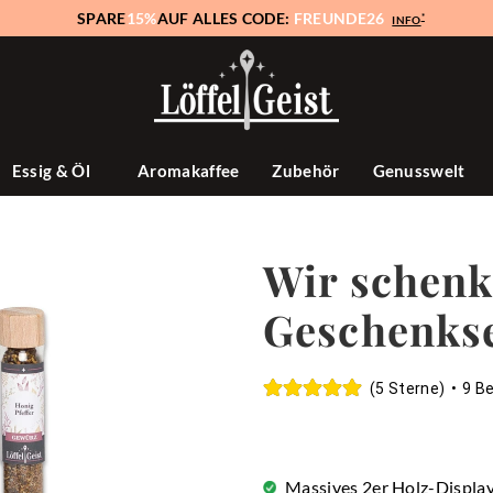
SPARE
15%
AUF ALLES CODE:
FREUNDE26
*
INFO
Essig & Öl
Aromakaffee
Zubehör
Genusswelt
Wir schenk
Geschenks
(5 Sterne)
•
9 B
Massives 2er Holz-Display 