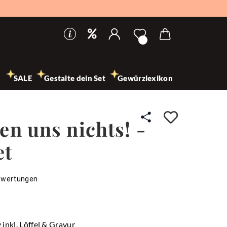
SALE
Gestalte dein Set
Gewürzlexikon
Auf den
en uns nichts! -
et
ewertungen
inkl. Löffel & Gravur