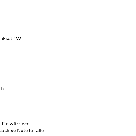
enkset " Wir
ffe
 Ein würziger
uchige Note für alle