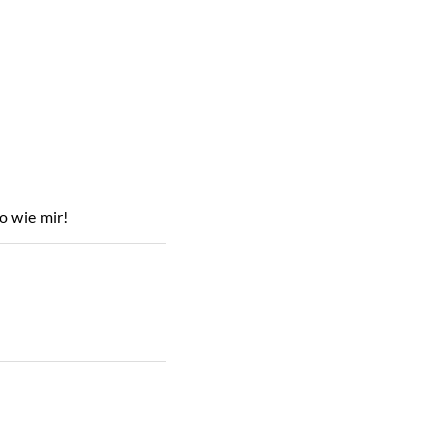
rzmischung so
inert - eine ganz
o wie mir!
ckersirup, Piment,