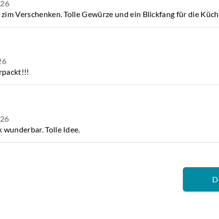
026
t zim Verschenken. Tolle Gewürze und ein Blickfang für die Küc
26
rpackt!!!
026
 wunderbar. Tolle Idee.
D