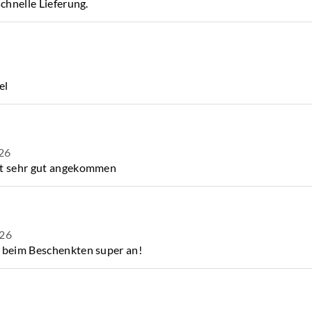
schnelle Lieferung.
el
26
st sehr gut angekommen
026
m beim Beschenkten super an!