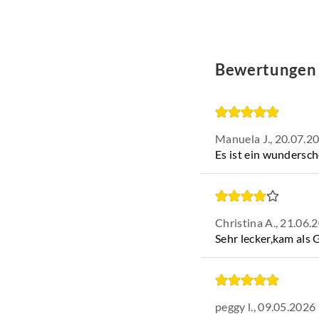
Sorten von Fleisch, a
Zutaten
: 100% gerä
Menge:
63g
Bewertungen
Honig Pfeffer
Die Süße von Honig,
besonders. Verfeiner
Manuela J.,
20.07.2
besondere Kombinat
Es ist ein wundersc
Zutaten
: Pfeffer, M
Basilikum, Thymian, 
Menge:
33g
Christina A.,
21.06.
Sehr lecker,kam als 
peggy l.,
09.05.2026