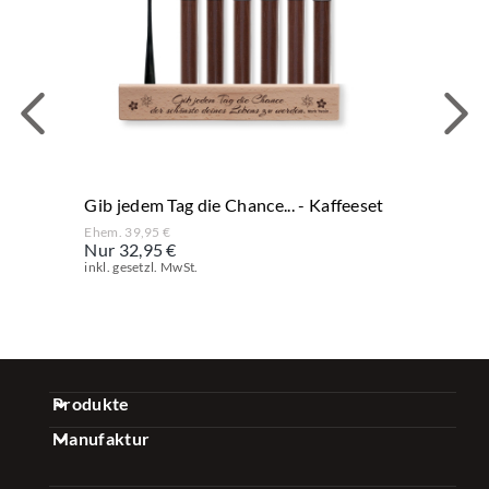
Gib jedem Tag die Chance... - Kaffeeset
Ehem. 39,95 €
Nur 32,95 €
inkl. gesetzl. MwSt.
Produkte
Manufaktur
Gewürz Sets
Über uns
Kaffee Sets