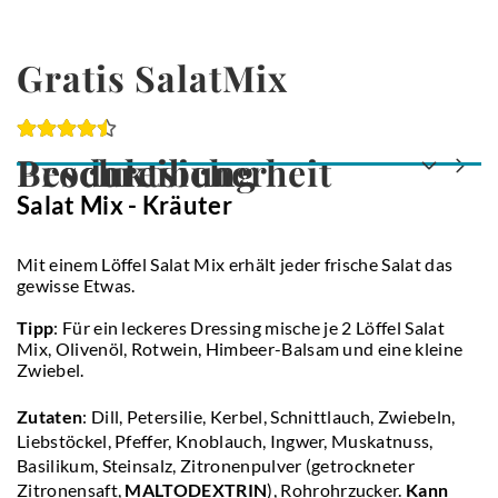
Gratis SalatMix
Produktsicherheit
Beschreibung
Salat Mix - Kräuter
Mit einem Löffel Salat Mix erhält jeder frische Salat das
gewisse Etwas.
Tipp
: Für ein leckeres Dressing mische je 2 Löffel Salat
Mix, Olivenöl, Rotwein, Himbeer-Balsam und eine kleine
Zwiebel.
Zutaten
: Dill, Petersilie, Kerbel, Schnittlauch, Zwiebeln,
Liebstöckel, Pfeffer, Knoblauch, Ingwer, Muskatnuss,
Basilikum, Steinsalz, Zitronenpulver (getrockneter
Zitronensaft,
MALTODEXTRIN
), Rohrohrzucker.
Kann