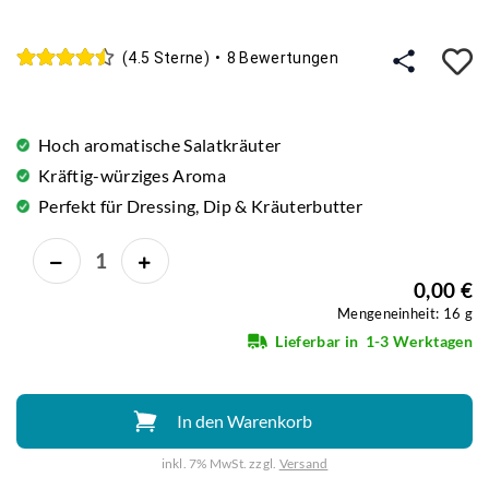
A
(4.5 Sterne)
•
8 Bewertungen
Hoch aromatische Salatkräuter
Kräftig-würziges Aroma
Perfekt für Dressing, Dip & Kräuterbutter
0,00 €
Mengeneinheit: 16 g
Lieferbar in
1-3 Werktagen
In den Warenkorb
inkl. 7% MwSt. zzgl.
Versand