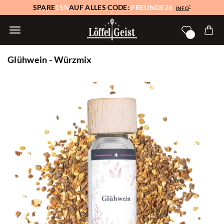
SPARE
15%
AUF ALLES CODE:
FREUNDE26
*
INFO
Glühwein - Würzmix