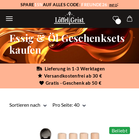
SPARE
15%
AUF ALLES CODE:
FREUNDE26
*
INFO
Essig & Öl Geschenksets
kaufen
Lieferung in 1-3 Werktagen
Versandkostenfrei ab 30 €
Gratis - Geschenk ab 50 €
Sortieren nach
pro Seite
Sortieren nach
Pro Seite: 40
Beliebt