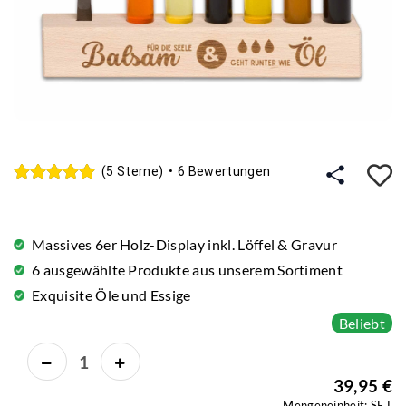
A
(5 Sterne)
•
6 Bewertungen
Massives 6er Holz-Display inkl. Löffel & Gravur
6 ausgewählte Produkte aus unserem Sortiment
Exquisite Öle und Essige
Beliebt
39,95 €
Mengeneinheit: SET