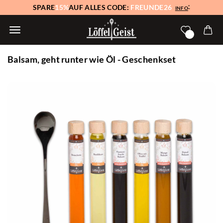
SPARE
15%
AUF ALLES CODE:
FREUNDE26
*
INFO
Balsam, geht runter wie Öl - Geschenkset