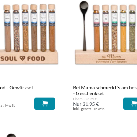
ood - Gewürzset
Bei Mama schmeckt´s am bes
- Geschenkset
Ehem. 39,95 €
€
Nur 31,95 €
tzl. MwSt.
inkl. gesetzl. MwSt.