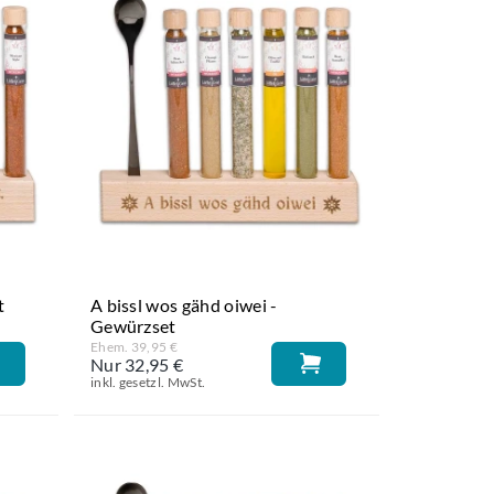
t
A bissl wos gähd oiwei -
Gewürzset
Ehem. 39,95 €
Nur 32,95 €
inkl. gesetzl. MwSt.