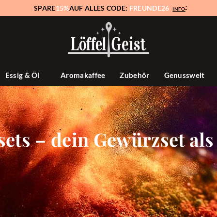
SPARE
15%
AUF ALLES CODE:
FREUNDE26
*
INFO
Essig & Öl
Aromakaffee
Zubehör
Genusswelt
ts – dein Gewürzset al