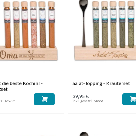
 die beste Köchin! -
Salat-Topping - Kräuterset
set
€
39,95 €
tzl. MwSt.
inkl. gesetzl. MwSt.