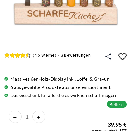
A
(4.5 Sterne)
•
3 Bewertungen
Massives 6er Holz-Display inkl. Löffel & Gravur
6 ausgewählte Produkte aus unserem Sortiment
Das Geschenk für alle, die es wirklich scharf mögen
Beliebt
39,95 €
Mengeneinheit: SET