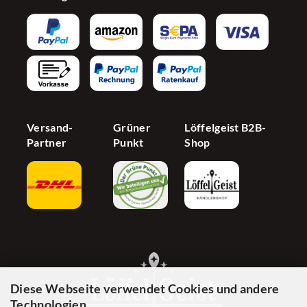
Influencer
AGB
Newsletter
Partnerprogramm
Barrierefreiheit
Jetzt Händer werden
Cookie Einstellungen
Versand-
Grüner
Löffelgeist B2B-
Partner
Punkt
Shop
Diese Webseite verwendet Cookies und andere
Technologien