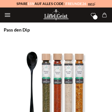
SPARE
15%
AUF ALLES CODE:
FREUNDE26
*
INFO
Pass den Dip