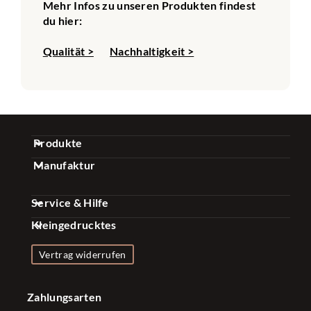
Mehr Infos zu unseren Produkten findest
du hier:
Qualität >
Nachhaltigkeit >
Produkte
Manufaktur
Gewürz Sets
Über uns
Kaffee Sets
Service & Hilfe
Qualität
Essig & Öl Sets
Kleingedrucktes
FAQ
Nachhaltigkeit
Gewürze & Mischungen
Impressum
Kontakt
Vertrag widerrufen
Presse
Zubehör
Datenschutzerklärung
Versand & Zahlung
Firmenkunden
Konfigurator
Zahlungsarten
Widerrufsrecht
Bonusprogramm
Influencer