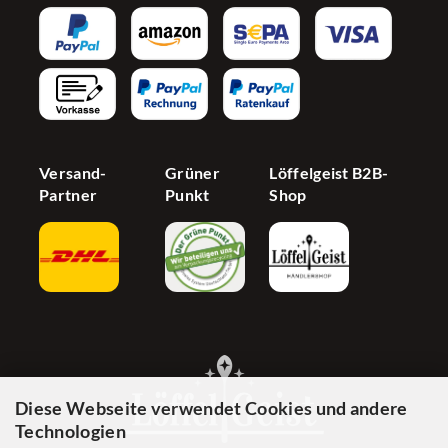
AGB
Newsletter
Partnerprogramm
Barrierefreiheit
Jetzt Händer werden
Cookie Einstellungen
Versand-
Grüner
Löffelgeist B2B-
Partner
Punkt
Shop
Diese Webseite verwendet Cookies und andere
Technologien