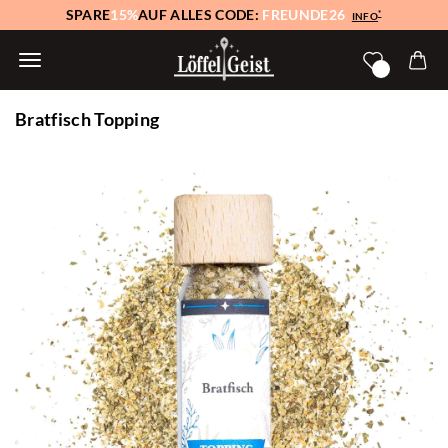
SPARE
15%
AUF ALLES CODE:
FREUNDE26
*
INFO
Bratfisch Topping