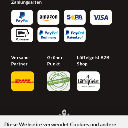
Zahlungsarten
Widerrufsrecht
Bonusprogramm
Influencer
AGB
Newsletter
Partnerprogramm
Barrierefreiheit
Jetzt Händer werden
Cookie Einstellungen
Versand-
Grüner
Löffelgeist B2B-
Partner
Punkt
Shop
Diese Webseite verwendet Cookies und andere