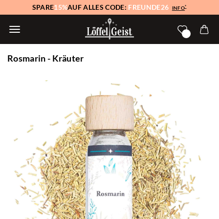
SPARE
15%
AUF ALLES CODE:
FREUNDE26
*
INFO
Rosmarin - Kräuter