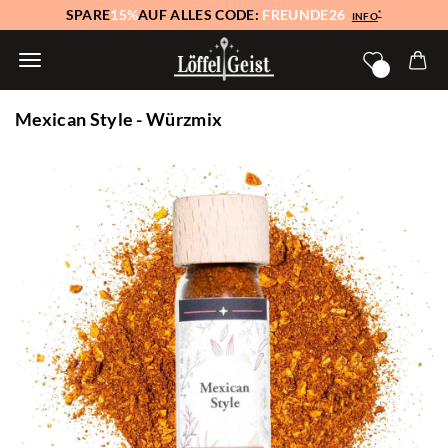
SPARE
15%
AUF ALLES CODE:
FREUNDE26
*
INFO
Mexican Style - Würzmix