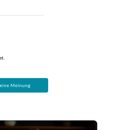
et.
eine Meinung