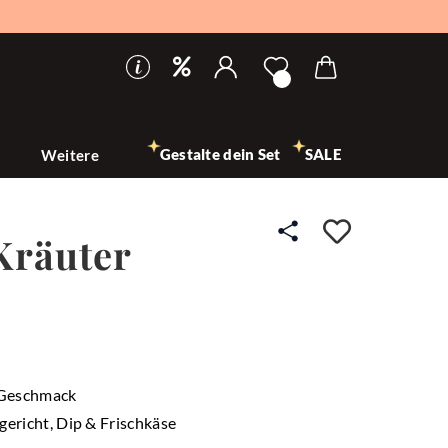
Gestalte dein Set
SALE
n
Weitere
Auf den
Kräuter
r Geschmack
gericht, Dip & Frischkäse