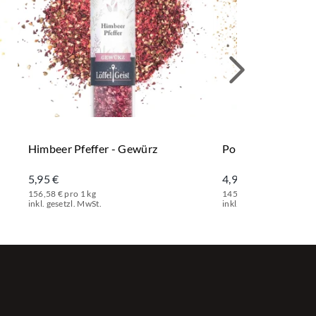
Himbeer Pfeffer - Gewürz
Porridge Topping
5,95 €
4,95 €
156,58 € pro 1 kg
145,59 € pro 1 kg
inkl. gesetzl. MwSt.
inkl. gesetzl. MwSt.