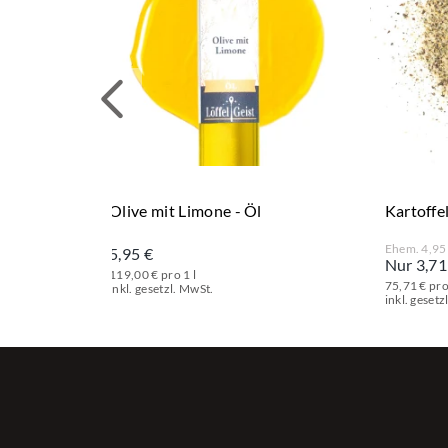
Olive mit Limone - Öl
Kartoffe
Ehem. 4,95
5,95 €
Nur 3,71
119,00 € pro 1 l
75,71 € pro
inkl. gesetzl. MwSt.
inkl. gesetz