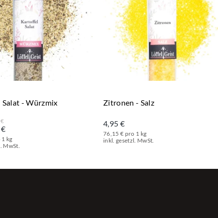
l Salat - Würzmix
Zitronen - Salz
 €
4,95 €
 €
76,15 € pro 1 kg
 1 kg
inkl. gesetzl. MwSt.
l. MwSt.