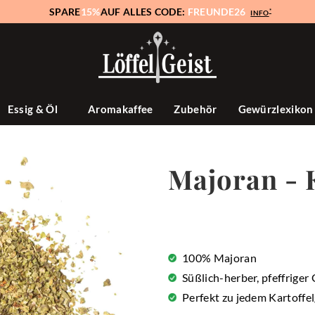
SPARE
15%
AUF ALLES CODE:
FREUNDE26
*
INFO
Essig & Öl
Aromakaffee
Zubehör
Gewürzlexiko
Majoran - 
100% Majoran
Süßlich-herber, pfeffrige
Perfekt zu jedem Kartoffel