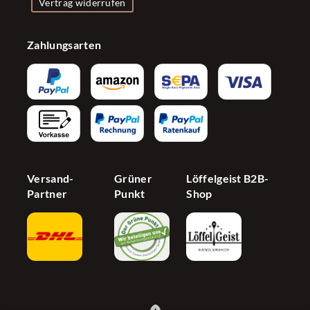
Impressum
Kontakt
Vertrag widerrufen
Presse
Zubehör
Datenschutzerklärung
Versand & Zahlung
Firmenkunden
Konfigurator
Zahlungsarten
Widerrufsrecht
Bonusprogramm
Influencer
AGB
Newsletter
Partnerprogramm
Barrierefreiheit
Jetzt Händer werden
Cookie Einstellungen
Versand-
Grüner
Löffelgeist B2B-
Partner
Punkt
Shop