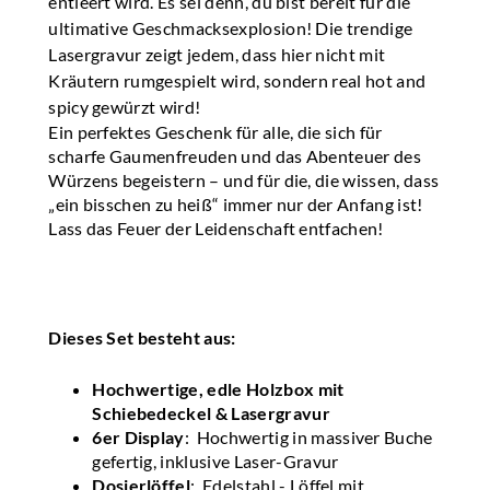
entleert wird. Es sei denn, du bist bereit für die
ultimative Geschmacksexplosion! Die trendige
Lasergravur zeigt jedem, dass hier nicht mit
Kräutern rumgespielt wird, sondern real hot and
spicy gewürzt wird!
Ein perfektes Geschenk für alle, die sich für
scharfe Gaumenfreuden und das Abenteuer des
Würzens begeistern – und für die, die wissen, dass
„ein bisschen zu heiß“ immer nur der Anfang ist!
Lass das Feuer der Leidenschaft entfachen!
Dieses Set besteht aus:
Hochwertige, edle Holzbox mit
Schiebedeckel & Lasergravur
6er Display
: Hochwertig in massiver Buche
gefertig, inklusive Laser-Gravur
Dosierlöffel
: Edelstahl - Löffel mit