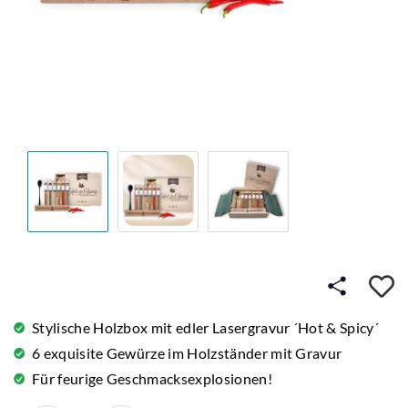
A
Stylische Holzbox mit edler Lasergravur ´Hot & Spicy´
6 exquisite Gewürze im Holzständer mit Gravur
Für feurige Geschmacksexplosionen!