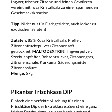
Ingwer, frischer Zitrone und feinen Gewürzen
vereint mit rosa Kristallsalz zu einer spannenden
Geschmackskreation.
Tipp
: Nicht nur für Fischgerichte, auch lecker zu
exotischen Salaten!
Zutaten
: 85% Rosa Kristallsalz, Pfeffer,
Zitronenfruchtpulver (Zitronensaft
getrocknet,
MALTODEXTRIN
), Ingwerpulver,
Szechuanpfeffer, Rohrohrzucker, Zitronengras,
Zitronenschale, Kurkuma, Säuerungsmittel:
Zitronensäure
Menge:
57g
Pikanter Frischkäse DIP
Einfach eine perfekte Mischung für einen
Frischkäse Dip der Extraklasse. Zuerst eine ganz
leichte Frucht, dann leckerer Knoblauch und