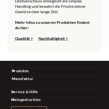
Drehverschluss ermöglicht ein simples
Handling und bewahrt die Frische deiner
Gewürze über lange Zeit.
Mehr Infos zu unseren Produkten findest
du hier:
Qualität >
Nachhaltigkeit >
Produkte
Manufaktur
Gewürz Sets
Über uns
Kaffee Sets
Service & Hilfe
Qualität
Essig & Öl Sets
Kleingedrucktes
FAQ
Nachhaltigkeit
Gewürze & Mischungen