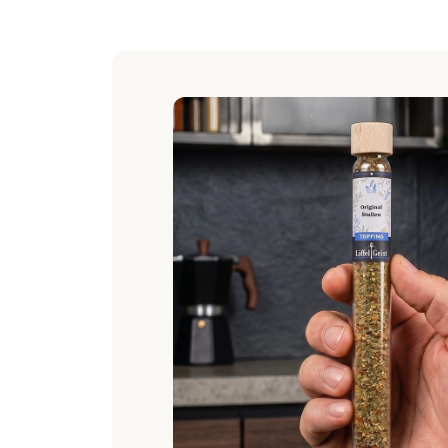
Gewürzmischung! Die
und einer Prise Vani
du einen aromatische
möchtest, dieses Gew
Unsere Pumpkin Spice
auch ideal zum Verfe
Leckereien. Lass dein
Gewürz die goldene J
Zutaten
: Muskatnuss
Menge:
34g
Bratapfel - W
Lass dich von der w
Diese außergewöhnli
jeder Bissen deiner B
Zitronenschale, Ing
Balance von Süße und