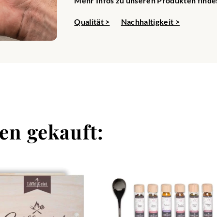
Mehr Infos zu unseren Produkten findes
ischung ist nicht nur ideal für die Zubereitung traditioneller
esserts, sowohl warm als auch kalt. Kaum etwas verspricht so v
Qualität >
Nachhaltigkeit >
e die Kombination aus warmen Äpfeln, duftenden Gewürzen un
macksexplosion und finde Freude an der Vorbereitungszeit für 
en, Zitronenschale, Ingwer, Kardamom
ping
en gekauft:
gartiges Raclette-Topping Gewürz – die perfekte Ergänzung für
gfältig zusammengestellte Gewürz vereint ausgewählte Kräut
lette zu intensivieren und neue Geschmackserlebnisse zu scha
ch oder kräftig und würzig – unser Gewürz ist vielseitig einse
dividuellen Festmahl. Einfach über den geschmolzenen Käse str
enießen! Ideal für gemütliche Abende mit Freunden und Familie
t für deine Raclette-Partys!