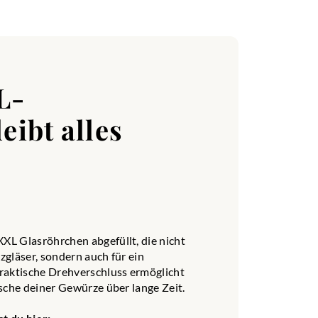
s, Ingwer, Nelken
 verbindest. Egal, ob
 verfeinern
änke, sondern ist
en anderen
L-
t diesem besonderen
eibt alles
hung verzaubern!
L Glasröhrchen abgefüllt, die nicht
nd sorgt dafür, dass
gläser, sondern auch für ein
ie Zimt, Nelken,
raktische Drehverschluss ermöglicht
ung die perfekte
sche deiner Gewürze über lange Zeit.