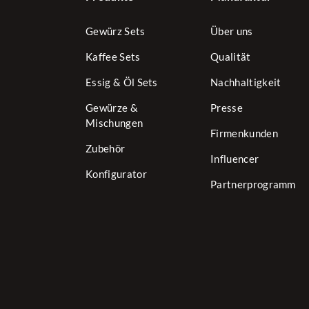
Rezepttipp: Exquisi
Auf 250 ml heißer Mi
Gewürz Sets
Über uns
Zutaten
: Rohrzucker
Kaffee Sets
Qualität
Menge:
34g
Essig & Öl Sets
Nachhaltigkeit
Gewürze &
Presse
Glühwein - W
Mischungen
Firmenkunden
Entdecke mit unsere
Zubehör
sorgfältig zusammeng
Influencer
kräftige Nelken, um d
Konfigurator
Gewürze wird bereits
Partnerprogramm
die zur kalten Jahres
Egal, ob du einen ge
Getränk zur Entspann
wenigen Zutaten zaub
Genussmomente sorgt
Zutaten
: Zitronensc