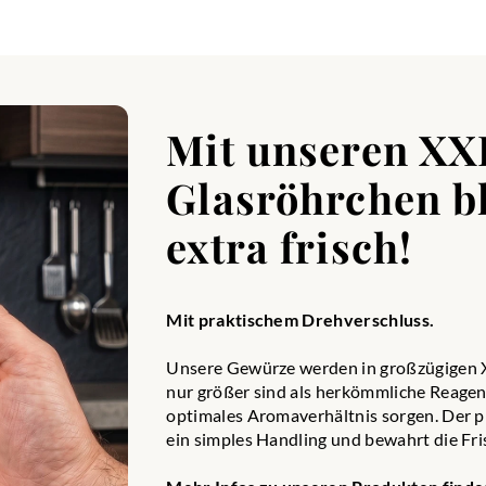
se liebevoll zusammengestellte Mischung aus Zimt, Muskatnus
lle entfaltet die Aromen, die du mit den besten Herbstmomenten
n Pumpkin Spice Latte zubereiten oder deinen Lieblingskuchen
ürz verleiht deinen Kreationen die perfekte herbstliche Note.
 Gewürzmischung eignet sich nicht nur hervorragend für Getr
inern von Backwaren, Desserts, Pfannkuchen, Muffins und viel
Mit unseren XX
er Kreativität freien Lauf und entdecke, wie einfach es ist, mi
ahreszeit in deine Küche zu holen!
Glasröhrchen bl
, Zimt, Nelken, Piment, Ingwer, Macis
extra frisch!
Mit praktischem Drehverschluss.
ürzmix
armen, einladenden Atmosphäre unserer Bratapfel Gewürzmisc
Unsere Gewürze werden in großzügigen XX
che Mischung vereint die verlockendsten Aromen des Winters u
nur größer sind als herkömmliche Reagenz
ratäpfel zu einem Fest der Sinne wird. Mit erlesenen Zutaten w
optimales Aromaverhältnis sorgen. Der p
wer und einem Hauch von Kardamom bringt unsere Gewürzmisch
ein simples Handling und bewahrt die Fri
 Würze in deine weihnachtlichen Leckereien.