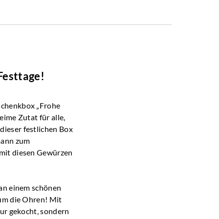
Festtage!
eschenkbox „Frohe
ime Zutat für alle,
ieser festlichen Box
smann zum
 mit diesen Gewürzen
 an einem schönen
 um die Ohren! Mit
nur gekocht, sondern