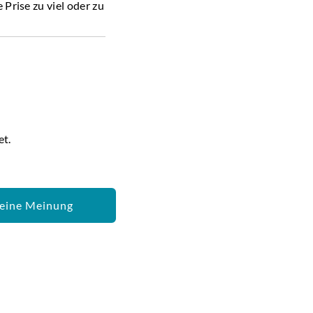
 Prise zu viel oder zu
sten Rezeptkünste
henke Würze, Wärme
et.
eine Meinung
ice