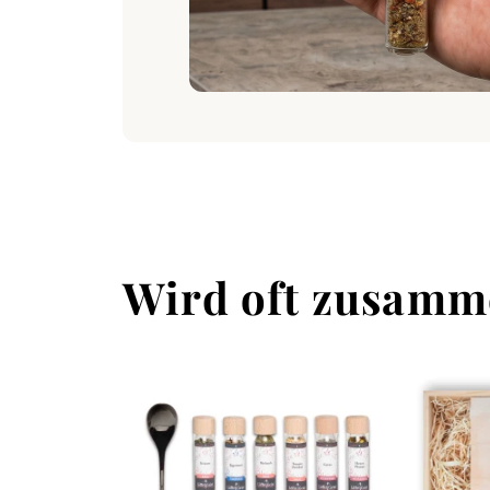
Die Bratapfel Gewürzm
begeistert auch in D
Weihnachtszauber wi
Gönn dir diese Gesch
Speisen!
Zutaten
: Zimt, Nelk
Menge:
34g
Raclette - Top
Wird oft zusamm
Entdecke unser einzi
Momente! Dieses sor
das Aroma deines Rac
Ob mild und aromatis
Raclette zu einem in
Geschmacksvielfalt g
kulinarische Highligh