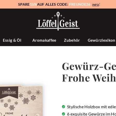
SPARE
15%
AUF ALLES CODE:
FREUNDE26
*
INFO
Essig & Öl
Aromakaffee
Zubehör
Gewürzlexiko
Gewürz-Ge
Frohe Wei
Stylische Holzbox mit edl
6 exquisite Gewürze im H