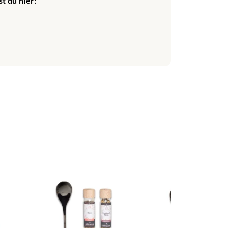
t du hier:
 Bratäpfel, sondern
iel Gemütlichkeit und
d einer Prise Zimt.
deine festlichen
 unvergessliche Käse-
er und Gewürze, um
ffen.
tzbar und macht jedes
euen und die
. Hol dir das