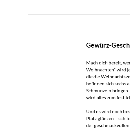
Gewürz-Gesche
Mach dich bereit, w
Weihnachten“ wird jed
die die Weihnachtsze
befinden sich sechs
Schmunzeln bringen.
wird alles zum festli
Und es wird noch bes
Platz glänzen – schl
der geschmackvollen 