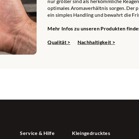
nur größer sind als herkömmliche Reagenz
optimales Aromaverhältnis sorgen. Der p
ein simples Handling und bewahrt die Fri
Mehr Infos zu unseren Produkten findes
 Dip in 200g Joghurt einrühren, einen kleinen Schuss Mineralwa
Qualität >
Nachhaltigkeit >
ssen. Besonders lecker zu Kartoffeln oder als Gemüse-Dip.
Meersalz, Zwiebel, Petersilie, Dillspitzen
DIP
 auf dem Flammkuchen oder in Sahnesaucen - unser Café de Paris 
uch, ausgewählten Gewürzen sowie feinen Kräutern der Star fü
e Paris-Dip einfach 2 Löffel Gewürzmix in 200g Schmand oder J
Service & Hilfe
Kleingedrucktes