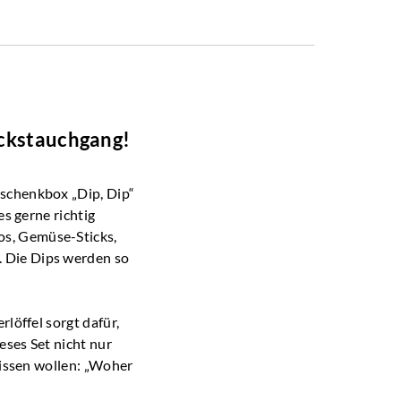
ackstauchgang!
eschenkbox „Dip, Dip“
es gerne richtig
os, Gemüse-Sticks,
. Die Dips werden so
löffel sorgt dafür,
eses Set nicht nur
wissen wollen: „Woher