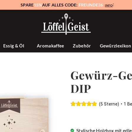
SPARE
15%
AUF ALLES CODE:
FREUNDE26
*
INFO
Essig & Öl
Aromakaffee
Zubehör
Gewürzlexiko
Gewürz-Ge
DIP
(5 Sterne)
•
1 B
Stylische Holzbox mit edle