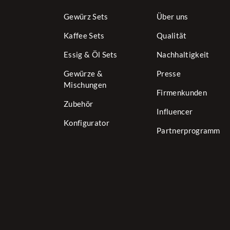
Zutaten
: Gewürze (K
Bockshornklee, Papri
Gewürz Sets
Über uns
Traubenzucker, pflan
Menge:
42g
Kaffee Sets
Qualität
Essig & Öl Sets
Nachhaltigkeit
Tomatenbutte
Gewürze &
Presse
Mischungen
Eine Gewürzmischung 
Firmenkunden
Tomate im Vordergrun
Zubehör
Influencer
jede Grillparty.
Konfigurator
Partnerprogramm
Einfach lecker:
4 Löf
nachwürzen und dann 
dazu einfach 2-3 Löf
Zutaten
: Tomatenchi
Knoblauch,
SENF
saa
Menge:
35g