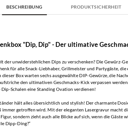
BESCHREIBUNG
PRODUKTSICHERHEIT
nkbox "Dip, Dip" - Der ultimative Geschm
Welt der unwiderstehlichen Dips zu verschenken? Die Gewürz-G
henk für alle Snack-Liebhaber, Grillmeister und Partygäste, die 
n dieser Box warten sechs ausgewählte DIP-Gewürze, die Nach
aufstriche den ultimativen Geschmacks-Kick verpassen werden
ie Dip-Schalen eine Standing Ovation verdienen!
änder hält alles übersichtlich und stylish! Der charmante Dosier
ß immer getroffen wird. Mit der eleganten Lasergravur macht di
Figur, sondern zieht auch alle Blicke auf sich, wenn die Gäste 
lle Dipp-Ding?“