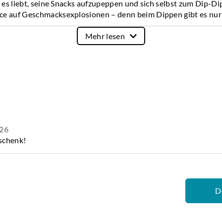
er es liebt, seine Snacks aufzupeppen und sich selbst zum Dip-D
e auf Geschmacksexplosionen – denn beim Dippen gibt es nur 
Mehr lesen
us:
dle Holzbox mit Schiebedeckel & Lasergravur
ochwertig in massiver Buche gefertig, inklusive Laser-Gravur
Edelstahl - Löffel mit schwarzer Beschichtung
e Produkte:
026
schenk!
jedes Grillen zu einem absoluten Highlight. Dezent feurig und
rranen Gewürzen und frischen Kräutern erleben. Ob auf dem Gr
ird überzeugen.
D
e mit 2 Löffel Mayonnaise mischen, 4 Löffel Salsa Dip einrühre
s Highlight für den nächsten Grillabend!