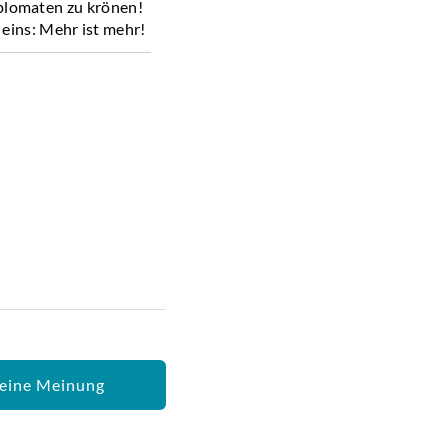
iplomaten zu krönen!
eins: Mehr ist mehr!
 temperamentvoll den
illfleisch oder als
eine Meinung
n und 15 min ziehen