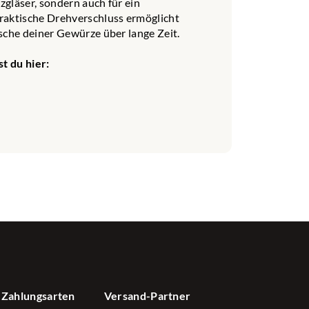
gläser, sondern auch für ein
raktische Drehverschluss ermöglicht
sche deiner Gewürze über lange Zeit.
t du hier:
sser hinzugebenund
Dip ist mit seiner
r französische
oghurt einrühren.
Zahlungsarten
Versand-Partner