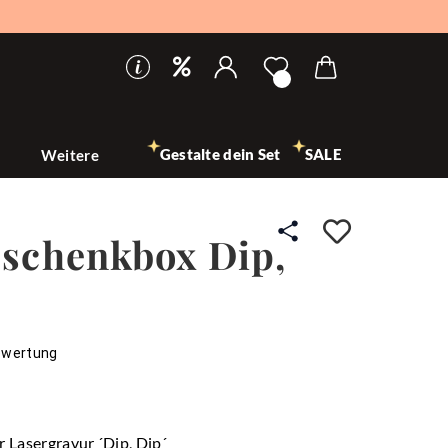
Gestalte dein Set
SALE
n
Weitere
Auf den
schenkbox Dip,
ewertung
r Lasergravur ´Dip, Dip´