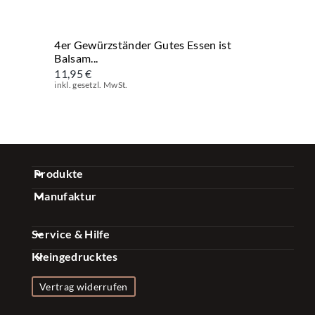
4er Gewürzständer Gutes Essen ist
Balsam...
11,95 €
inkl. gesetzl. MwSt.
Produkte
Manufaktur
Gewürz Sets
Über uns
Kaffee Sets
Service & Hilfe
Qualität
Essig & Öl Sets
Kleingedrucktes
FAQ
Nachhaltigkeit
Gewürze & Mischungen
Impressum
Kontakt
Vertrag widerrufen
Presse
Zubehör
Datenschutzerklärung
Versand & Zahlung