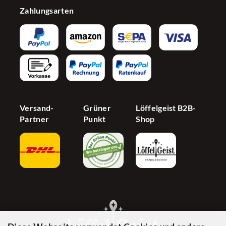
Firmenkunden
Konfigurator
Zahlungsarten
Widerrufsrecht
Bonusprogramm
Influencer
AGB
Newsletter
Partnerprogramm
Barrierefreiheit
Jetzt Händer werden
Cookie Einstellungen
Versand-
Grüner
Löffelgeist B2B-
Partner
Punkt
Shop