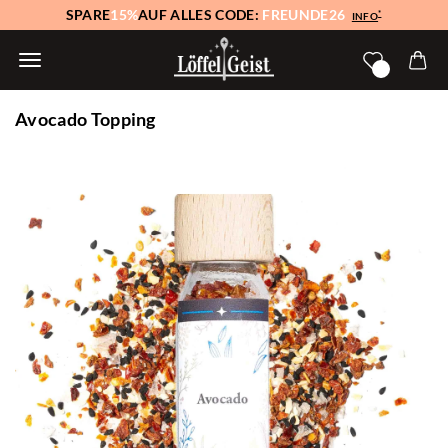
SPARE
15%
AUF ALLES CODE:
FREUNDE26
*
INFO
Avocado Topping