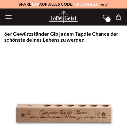
SPARE
15%
AUF ALLES CODE:
FREUNDE26
*
INFO
6er Gewürzständer Gib jedem Tag die Chance der
schönste deines Lebens zu werden.