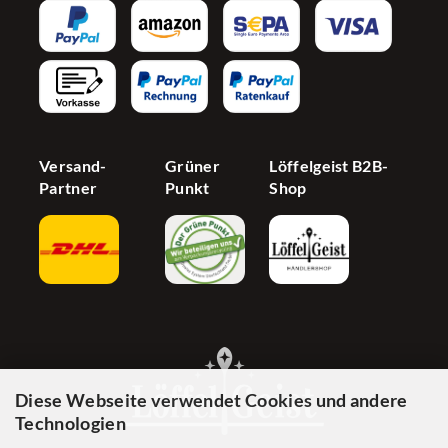
AGB
Newsletter
Partnerprogramm
Barrierefreiheit
Jetzt Händer werden
Cookie Einstellungen
Versand-
Grüner
Löffelgeist B2B-
Partner
Punkt
Shop
Diese Webseite verwendet Cookies und andere
Technologien