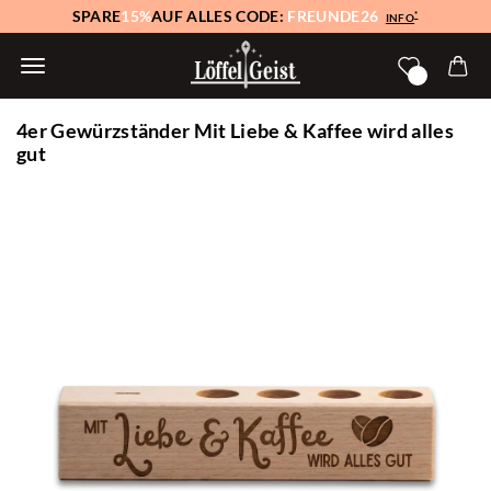
SPARE
15%
AUF ALLES CODE:
FREUNDE26
*
INFO
4er Gewürzständer Mit Liebe & Kaffee wird alles
gut