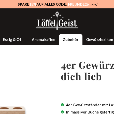
SPARE
15%
AUF ALLES CODE:
FREUNDE26
*
INFO
Essig & Öl
Aromakaffee
Zubehör
Gewürzlexiko
4er Gewür
dich lieb
4er Gewürzständer mit La
In massiver Buche gefertig