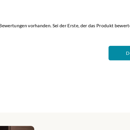
in Einzelstück und kann naturbedingt in Farbe, Form und Größe 
ve Buche, mit lasergraviertem Motiv ( ohne Dosierlöffel )
x 45mm x 40mm
 Bewertungen vorhanden. Sei der Erste, der das Produkt bewert
D