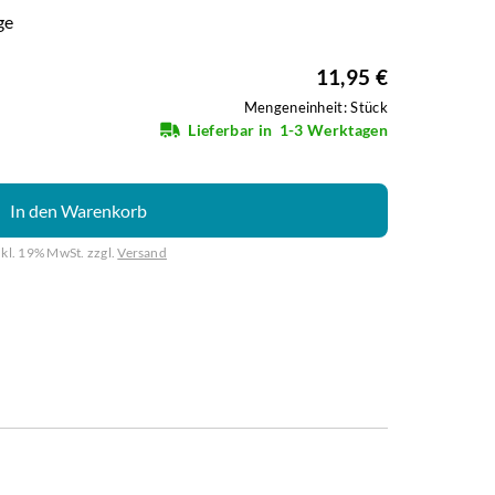
ge
11,95 €
Mengeneinheit: Stück
Lieferbar in
1-3 Werktagen
In den Warenkorb
nkl. 19% MwSt. zzgl.
Versand
Weiter mit