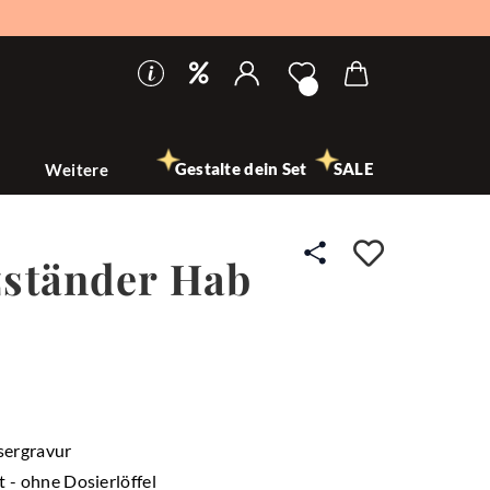
Gestalte dein Set
SALE
n
Weitere
Auf den
zständer Hab
sergravur
t - ohne Dosierlöffel