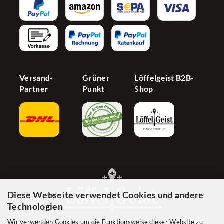
Newsletter
Partnerprogramm
Barrierefreiheit
Jetzt Händer werden
Cookie Einstellungen
Versand-
Grüner
Löffelgeist B2B-
Partner
Punkt
Shop
Diese Webseite verwendet Cookies und andere
Technologien
Wir verwenden Cookies um die Funktionsweise dieser Website zu