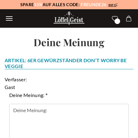
SPARE
15%
AUF ALLES CODE:
FREUNDE26
*
INFO
Deine Meinung
ARTIKEL: 6ER GEWÜRZSTÄNDER DON‘T WORRY BE
VEGGIE
Verfasser:
Gast
Deine Meinung: